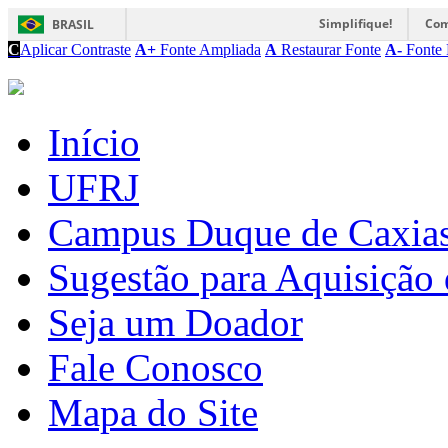
Simplifique!
Com
BRASIL
C
Aplicar Contraste
A+
Fonte Ampliada
A
Restaurar Fonte
A-
Fonte 
Início
UFRJ
Campus Duque de Caxia
Sugestão para Aquisição 
Seja um Doador
Fale Conosco
Mapa do Site