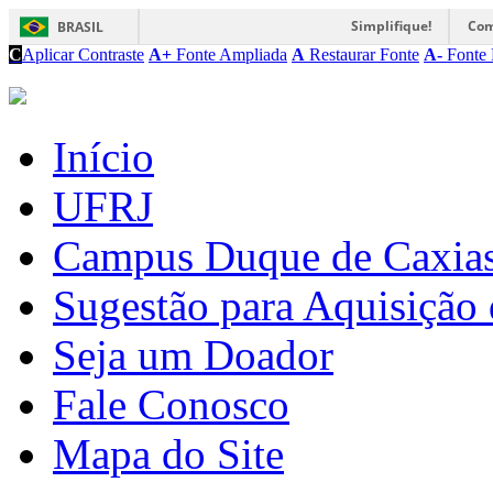
Simplifique!
Com
BRASIL
C
Aplicar Contraste
A+
Fonte Ampliada
A
Restaurar Fonte
A-
Fonte 
Início
UFRJ
Campus Duque de Caxia
Sugestão para Aquisição 
Seja um Doador
Fale Conosco
Mapa do Site