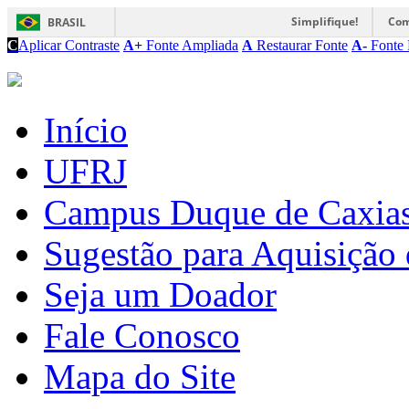
Simplifique!
Com
BRASIL
C
Aplicar Contraste
A+
Fonte Ampliada
A
Restaurar Fonte
A-
Fonte 
Início
UFRJ
Campus Duque de Caxia
Sugestão para Aquisição 
Seja um Doador
Fale Conosco
Mapa do Site