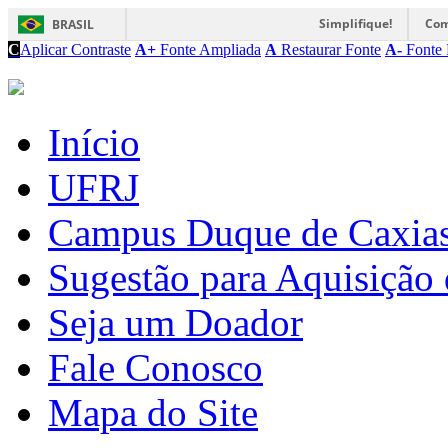
Simplifique!
Com
BRASIL
C
Aplicar Contraste
A+
Fonte Ampliada
A
Restaurar Fonte
A-
Fonte 
Início
UFRJ
Campus Duque de Caxia
Sugestão para Aquisição 
Seja um Doador
Fale Conosco
Mapa do Site