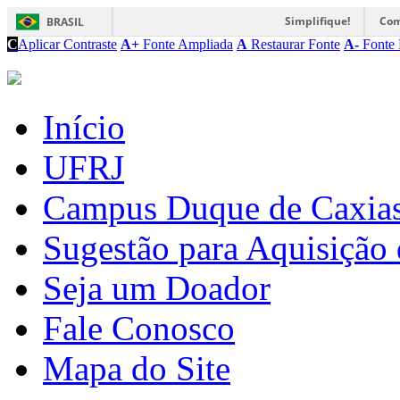
Simplifique!
Com
BRASIL
C
Aplicar Contraste
A+
Fonte Ampliada
A
Restaurar Fonte
A-
Fonte 
Início
UFRJ
Campus Duque de Caxia
Sugestão para Aquisição 
Seja um Doador
Fale Conosco
Mapa do Site