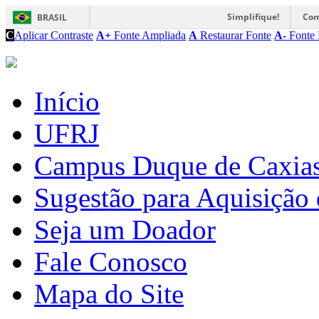
Simplifique!
Com
BRASIL
C
Aplicar Contraste
A+
Fonte Ampliada
A
Restaurar Fonte
A-
Fonte 
Início
UFRJ
Campus Duque de Caxia
Sugestão para Aquisição 
Seja um Doador
Fale Conosco
Mapa do Site