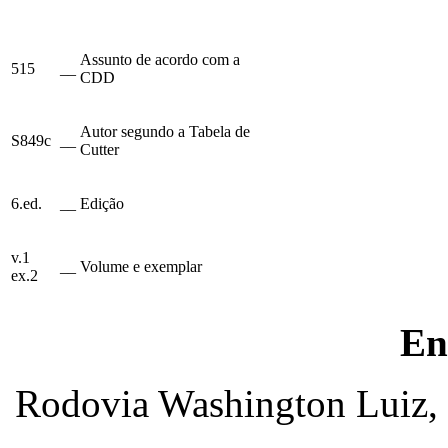
Assunto de acordo com a
515
__
CDD
Autor segundo a Tabela de
S849c
__
Cutter
6.ed.
__
Edição
v.1
__
Volume e exemplar
ex.2
En
Rodovia Washington Luiz, 