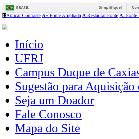
Simplifique!
Com
BRASIL
C
Aplicar Contraste
A+
Fonte Ampliada
A
Restaurar Fonte
A-
Fonte 
Início
UFRJ
Campus Duque de Caxia
Sugestão para Aquisição 
Seja um Doador
Fale Conosco
Mapa do Site