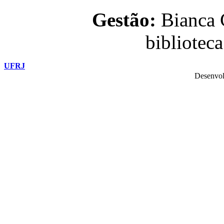
Gestão:
Bianca C
bibliotec
UFRJ
Desenvol