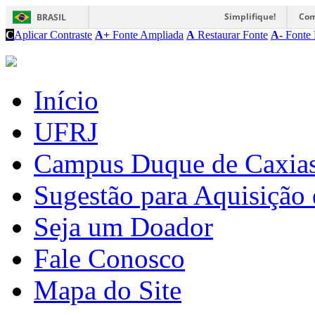
Simplifique!
Com
BRASIL
C
Aplicar Contraste
A+
Fonte Ampliada
A
Restaurar Fonte
A-
Fonte 
Início
UFRJ
Campus Duque de Caxia
Sugestão para Aquisição 
Seja um Doador
Fale Conosco
Mapa do Site