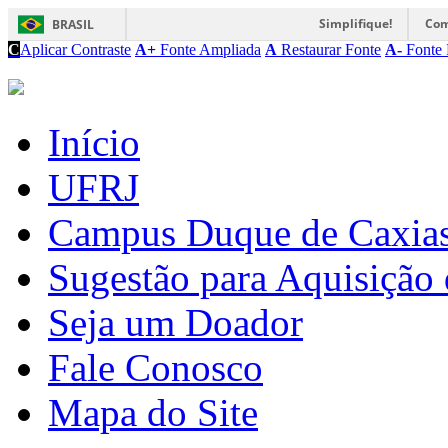
Simplifique!
Com
BRASIL
C
Aplicar Contraste
A+
Fonte Ampliada
A
Restaurar Fonte
A-
Fonte 
Início
UFRJ
Campus Duque de Caxia
Sugestão para Aquisição 
Seja um Doador
Fale Conosco
Mapa do Site